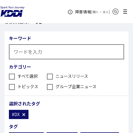
KDDI ニュースルーム
検索結果一覧
サイト内検索
メニュー
障害情報
[
・
新規ウィンドウ
]
個人
法人
検索結果一覧
キーワード
カテゴリー
すべて選択
ニュースリリース
トピックス
グループ企業ニュース
選択されたタグ
#DX
タグ