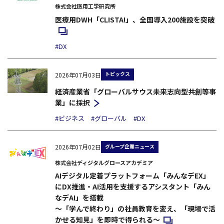
株式会社医用工学研究所
新
医療用DWH「CLISTA!」、全国導入200施設を突破
#DX
トピックス
2026年07月03日
経済産業省「グローバルサウス未来志向型共創等事
業」に採択
#ビジネス
#グローバル
#DX
グループ企業ニュース
2026年07月02日
株式会社ディジタルグロースアカデミア
AIデジタル定着プラットフォーム「みんなデEX」
にDX推進・AI活用を支援するアシスタント「みん
なデAI」を搭載
～「学んで終わり」の社員教育を変え、「現場で活
新規ウィンドウで開
かせる知見」を即時で得られる～