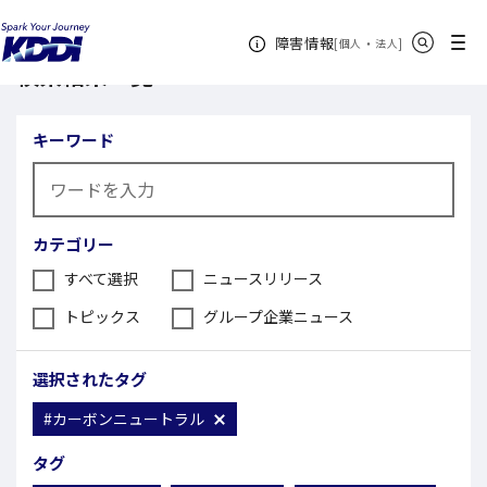
KDDI ニュースルーム
検索結果一覧
サイト内検索
メニュー
障害情報
[
・
新規ウィンドウ
]
個人
法人
検索結果一覧
キーワード
カテゴリー
すべて選択
ニュースリリース
トピックス
グループ企業ニュース
選択されたタグ
#カーボンニュートラル
タグ