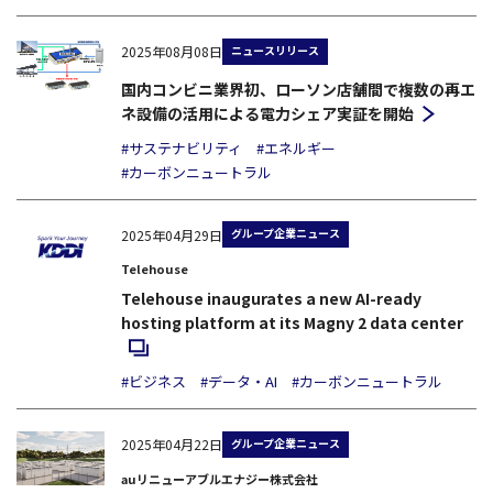
ニュースリリース
2025年08月08日
国内コンビニ業界初、ローソン店舗間で複数の再エ
ネ設備の活用による電力シェア実証を開始
#サステナビリティ
#エネルギー
#カーボンニュートラル
グループ企業ニュース
2025年04月29日
Telehouse
Telehouse inaugurates a new AI-ready
新
hosting platform at its Magny 2 data center
#ビジネス
#データ・AI
#カーボンニュートラル
グループ企業ニュース
2025年04月22日
auリニューアブルエナジー株式会社