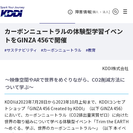
KDDI ニュースルーム
検索結果一覧
カーボンニュートラルの体験型学習イベント
サイト内検索
メニュー
障害情報
[
・
新規ウィンドウ
]
個人
法人
2023年07月26日
トピックス
カーボンニュートラルの体験型学習イベン
トをGINZA 456で開催
#サステナビリティ
#カーボンニュートラル
#教育
KDDI株式会社
～映像空間やARで世界をめぐりながら、CO2削減方法に
ついて学ぶ～
KDDIは2023年7月28日から2023年10月上旬まで、KDDIコンセプ
トショップ「GINZA 456 Created by KDDI」（以下 GINZA 456）
において、カーボンニュートラル（CO2排出量実質ゼロ）に向けた
世界の取り組みについて学べる体験型イベント「Trim the EARTH
～めぐる、学ぶ、世界のカーボンニュートラル～」（以下 本イベ