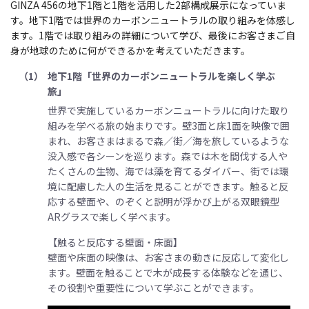
GINZA 456の地下1階と1階を活用した2部構成展示になっていま
す。地下1階では世界のカーボンニュートラルの取り組みを体感し
ます。1階では取り組みの詳細について学び、最後にお客さまご自
身が地球のために何ができるかを考えていただきます。
（1）
地下1階「世界のカーボンニュートラルを楽しく学ぶ
旅」
世界で実施しているカーボンニュートラルに向けた取り
組みを学べる旅の始まりです。壁3面と床1面を映像で囲
まれ、お客さまはまるで森／街／海を旅しているような
没入感で各シーンを巡ります。森では木を間伐する人や
たくさんの生物、海では藻を育てるダイバー、街では環
境に配慮した人の生活を見ることができます。触ると反
応する壁面や、のぞくと説明が浮かび上がる双眼鏡型
ARグラスで楽しく学べます。
【触ると反応する壁面・床面】
壁面や床面の映像は、お客さまの動きに反応して変化し
ます。壁面を触ることで木が成長する体験などを通じ、
その役割や重要性について学ぶことができます。