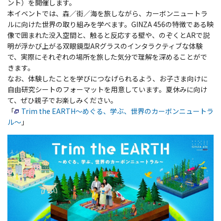
ント）を開催します。
本イベントでは、森／街／海を旅しながら、カーボンニュートラ
ルに向けた世界の取り組みを学べます。GINZA 456の特徴である映
像で囲まれた没入空間と、触ると反応する壁や、のぞくとARで説
明が浮かび上がる双眼鏡型ARグラスのインタラクティブな体験
で、実際にそれぞれの場所を旅した気分で理解を深めることがで
きます。
なお、体験したことを学びにつなげられるよう、お子さま向けに
自由研究シートのフォーマットを用意しています。夏休みに向け
て、ぜひ親子でお楽しみください。
「
Trim the EARTH～めぐる、学ぶ、世界のカーボンニュートラ
ル～
」