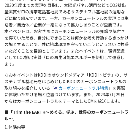
2030年度までの実現を目指し、太陽光パネル活用などでCO2排出
量実質ゼロの携帯電話基地局であるサステナブル基地局の運用な
どに取り組んでいます。一方、カーボンニュートラルの実現には生
活者／自治体／企業が一緒になって協力しあうことが重要です。
本イベントは、お客さまにカーボンニュートラルの知識や気付き
を得ていただき、自分にできることは何かを考え行動するきっかけ
の場とすることで、共に地球環境を守っていこうという想いに共感
いただくことを目的としています。また本イベントは、環境配慮
としてCO2排出実質ゼロの再生可能エネルギーを使用して運営し
ます。
なお本イベントはKDDIのオウンドメディア「KDDIトビラ」の、サ
ステナブル基地局をはじめとしたKDDIのカーボンニュートラルの
取り組みを紹介している「
カーボンニュートラル特集
」を実際
に体験いただける場と位置づけています。また、2023年7月29日
からはカーボンニュートラルをテーマとしたCMを放送します。
■「Trim the EARTH～めぐる、学ぶ、世界のカーボンニュートラ
ル～」
1. 体験内容