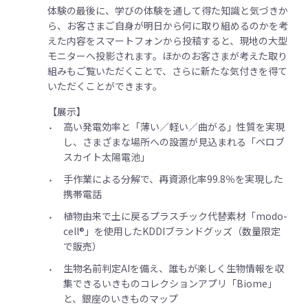
体験の最後に、学びの体験を通して得た知識と気づきか
ら、お客さまご自身が明日から何に取り組めるのかを考
えた内容をスマートフォンから投稿すると、現地の大型
モニターへ投影されます。ほかのお客さまが考えた取り
組みもご覧いただくことで、さらに新たな気付きを得て
いただくことができます。
【展示】
高い発電効率と「薄い／軽い／曲がる」性質を実現
し、さまざまな場所への設置が見込まれる「ペロブ
スカイト太陽電池」
手作業による分解で、再資源化率99.8％を実現した
携帯電話
植物由来で土に戻るプラスチック代替素材「modo-
cell®」を使用したKDDIブランドグッズ（数量限定
で販売）
生物名前判定AIを備え、誰もが楽しく生物情報を収
集できるいきものコレクションアプリ「Biome」
と、銀座のいきものマップ