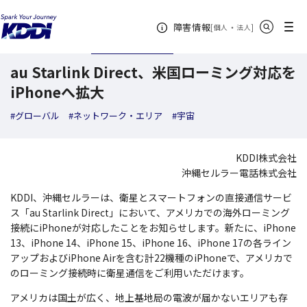
KDDI ニュースルーム
検索結果一覧
au Starlink Direct、米国ローミング対
サイト内検索
メニュー
障害情報
[
・
新規ウィンドウ
]
個人
法人
2026年04月09日
トピックス
au Starlink Direct、米国ローミング対応を
iPhoneへ拡大
#グローバル
#ネットワーク・エリア
#宇宙
KDDI株式会社
沖縄セルラー電話株式会社
KDDI、沖縄セルラーは、衛星とスマートフォンの直接通信サービ
ス「au Starlink Direct」において、アメリカでの海外ローミング
接続にiPhoneが対応したことをお知らせします。新たに、iPhone
13、iPhone 14、iPhone 15、iPhone 16、iPhone 17の各ライン
アップおよびiPhone Airを含む計22機種のiPhoneで、アメリカで
のローミング接続時に衛星通信をご利用いただけます。
アメリカは国土が広く、地上基地局の電波が届かないエリアも存