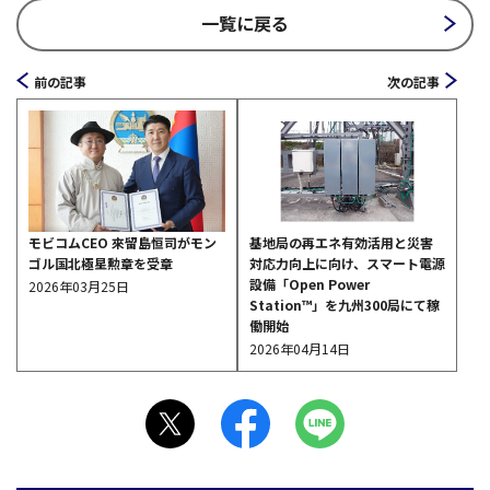
一覧に戻る
前の記事
次の記事
モビコムCEO 來留島恒司がモン
基地局の再エネ有効活用と災害
ゴル国北極星勲章を受章
対応力向上に向け、スマート電源
設備「Open Power
2026年03月25日
Station™」を九州300局にて稼
働開始
2026年04月14日