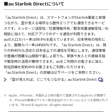
■au Starlink Directについて
「au Starlink Direct」は、スマートフォンがStarlink衛星と直接
つながり、空が見える場所なら圏外エリアでも通信できるサービ
スです。メッセージ送受信／位置情報共有／緊急地震速報受信／AI
相談に加えて、対応アプリでのデータ通信が利用できます。
auの人口カバー率は99.9％を超えていますが、日本特有の地形に
より、面積カバー率は約60％です。「au Starlink Direct」は、残
りの約40％も含めた日本全土での通信を可能にします。通信環境
の整備が困難な山間部や島しょ部でも、家族や友人との連絡手段
や緊急時の活用が期待できます。auをご利用のお客さまに加え、
他社回線を契約中のお客さまもご利用いただけます。
「au Starlink Direct」の詳細は以下ページをご参照ください。
新規ウィ
「空が見えれば、どこでもつながる」au Starlink Direct
※
Apple、iPhoneは、米国および他の国々で登録されたApple Inc.の商標で
す。iPhoneの商標はアイホン株式会社のライセンスにもとづき使用されて
います。TM and © Apple Inc. All rights reserved.