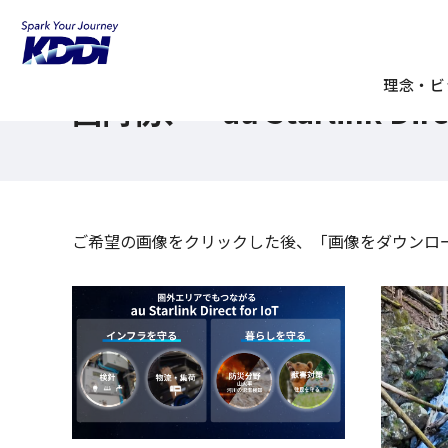
KDDI ニュースルーム
国内初、「au Starlink Direct」がIoTにも
理念・ビ
国内初、「au Starlink Di
ご希望の画像を
クリック
した後、「画像をダウンロ