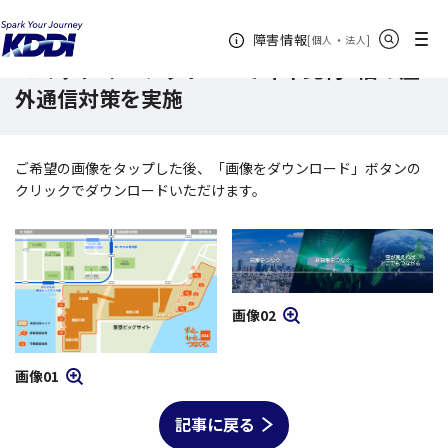
KDDI ニュースルーム
コミックマーケット106で昨年比約2倍の屋外通信対策を実
サイト内検索
メニュー
障害情報
[
・
新規ウィンドウ
]
個人
法人
コミックマーケット106で昨年比約2倍の屋
外通信対策を実施
ご希望の画像を
タップ
した後、「画像をダウンロード」ボタンの
クリックでダウンロードいただけます。
画像02
モーダルを開く
画像01
モーダルを開く
記事に戻る