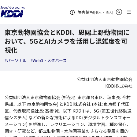
KDDI ニュースルーム
検索結果一覧
東京動物園協会とKDDI、恩賜上野動物
サイト内検索
メニュー
障害情報
[
・
新規ウィンドウ
]
個人
法人
2021年06月03日
トピックス
東京動物園協会とKDDI、恩賜上野動物園に
おいて、5GとAIカメラを活用し混雑度を可
視化
#パーソナル
#Web3・メタバース
公益財団法人東京動物園協会
KDDI株式会社
公益財団法人東京動物園協会 (所在地: 東京都台東区、理事長: 今村
保雄、以下 東京動物園協会) とKDDI株式会社 (本社: 東京都千代田
区、代表取締役社長: 髙橋 誠、以下 KDDI) は、5G (第五世代移動通
信システム) などの新たな技術によるDX (デジタルトランスフォー
メーション) を推進し、レクリエーション、環境学習、種の保存、
調査・研究など、都立動物園・水族園事業のさらなる発展を目的