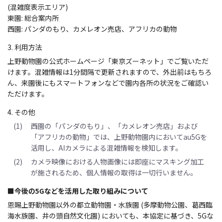
(混雑度表示エリア)
東園: 総合案内所
西園: パンダのもり、カメレオン売店、アフリカの動物
3. 利用方法
上野動物園の公式ホームページ「東京ズーネット」でご覧いただ
けます。混雑情報は1分間隔で更新されますので、外出前はもちろ
ん、来園後にもスマートフォンなどで園内各所の状況をご確認い
ただけます。
4. その他
(1)
西園の「パンダのもり」、「カメレオン売店」および
「アフリカの動物」では、上野動物園内においてau5Gを
活用し、AIカメラによる混雑情報を検知します。
(2)
カメラ映像における人物画像には即座にマスキング加工
が施されるため、個人情報の取得は一切行いません。
■今後の5Gなどを活用した取り組みについて
恩賜上野動物園以外の都立動物園・水族園 (多摩動物公園、葛西臨
海水族園、井の頭自然文化園) においても、本協定に基づき、5Gな