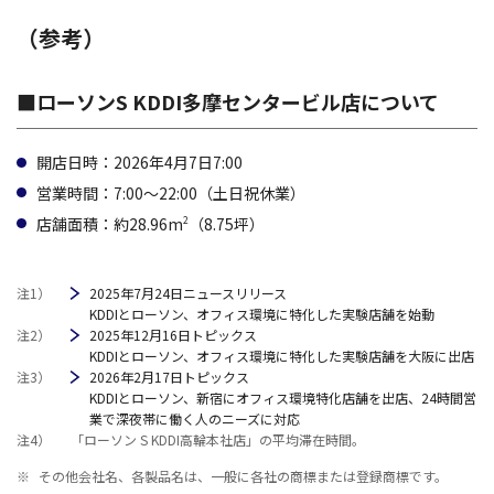
（参考）
■ローソンS KDDI多摩センタービル店について
開店日時
：2026年4月7日7:00
営業時間
：7:00～22:00（土日祝休業）
店舗面積
：約28.96m
（8.75坪）
2
注1）
2025年7月24日ニュースリリース
KDDIとローソン、オフィス環境に特化した実験店舗を始動
注2）
2025年12月16日トピックス
KDDIとローソン、オフィス環境に特化した実験店舗を大阪に出店
注3）
2026年2月17日トピックス
KDDIとローソン、新宿にオフィス環境特化店舗を出店、24時間営
業で深夜帯に働く人のニーズに対応
注4）
「ローソン S KDDI高輪本社店」の平均滞在時間。
※
その他会社名、各製品名は、一般に各社の商標または登録商標です。