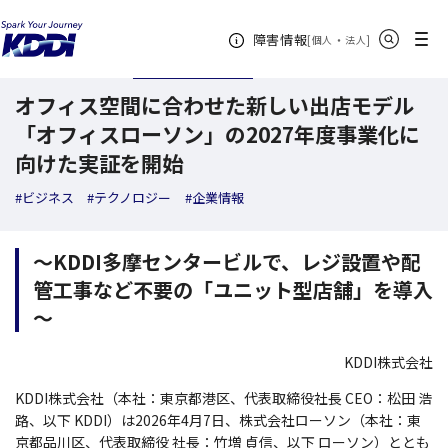
KDDI ニュースルーム
検索結果一覧
オフィス空間に合わせた新しい出店モデ
サイト内検索
メニュー
障害情報
[
・
新規ウィンドウ
]
個人
法人
2026年04月06日
ニュースリリース
オフィス空間に合わせた新しい出店モデル
「オフィスローソン」の2027年度事業化に
向けた実証を開始
#ビジネス
#テクノロジー
#企業情報
～KDDI多摩センタービルで、レジ設置や配
管工事など不要の「ユニット型店舗」を導入
～
KDDI株式会社
KDDI株式会社（本社：東京都港区、代表取締役社長 CEO：松田 浩
路、以下 KDDI）は2026年4月7日、株式会社ローソン（本社：東
京都品川区、代表取締役 社長：竹増 貞信、以下 ローソン）ととも