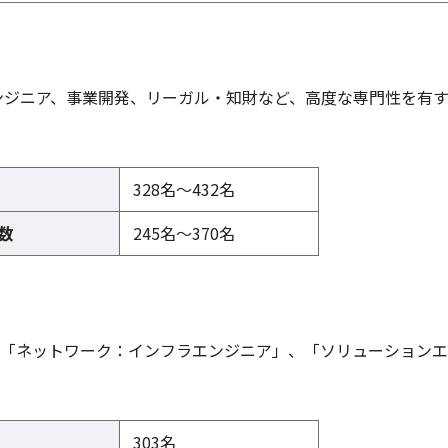
ンジニア、事業開発、リーガル・知財など、高度な専門性を有
328名～432名
数
245名～370名
に「ネットワーク：インフラエンジニア」、「ソリューション
303名