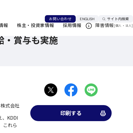
言語を切り替える
お問い合わせ
ENGLISH
サイト内検索
情報
株主・投資家情報
採用情報
障害情報
[
・
]
個人
法人
昇給・賞与も実施
DI株式会社
印刷する
、KDDI
。これら