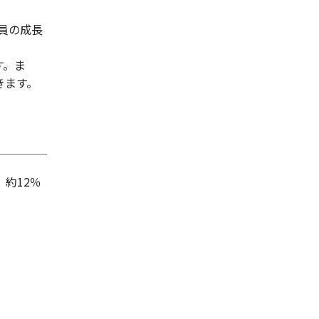
員の成長
す。ま
きます。
、約12％