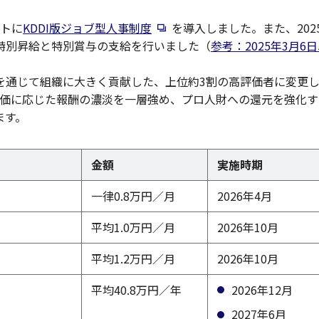
新規ウィンドウで開く
プトに
KDDI版ジョブ型人事制度
を導入しました。また、202
特別昇給と特別賞与の支給を行いました（
参考：2025年3月6
を通じて組織に大きく貢献した、上位約3割の高評価者に変更
、評価に応じた報酬の濃淡を一層強め、プロ人財への還元を強化
ます。
金額
実施時期
一律0.8万円／月
2026年4月
平均1.0万円／月
2026年10月
平均1.2万円／月
2026年10月
平均40.8万円／年
2026年12月
2027年6月