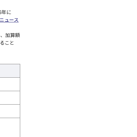
5年に
日ニュース
し、加算額
すること