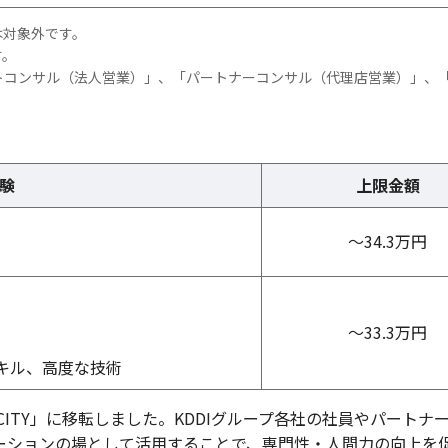
は対象外です。
す。
トコンサル（法人営業）」、「パートナーコンサル（代理店営業）」、
験
上限金額
～34.3万円
～33.3万円
キル、高度な技術
EWAY CITY」に移転しました。KDDIグループ各社の社員やパートナ
ーションの場として活用することで、専門性・人間力の向上を