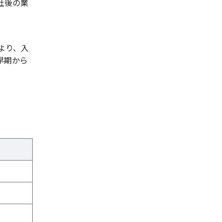
社後の業
より、入
早期から