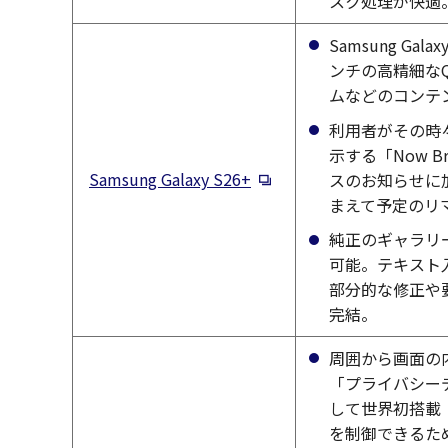
スク処理が快適
Samsung Gal
ンチの高精細な
ムなどのコンテ
利用者がその時
示する「Now Br
新規ウィンドウで開く
Samsung Galaxy S26+
スのお知らせに
まえて予定のリ
純正のギャラリ
可能。テキスト
部分的な修正や
完結。
周囲から画面の
「プライバシー
して世界初搭載
を制御できるた