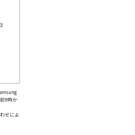
日
sung
日午前9時か
合わせによ