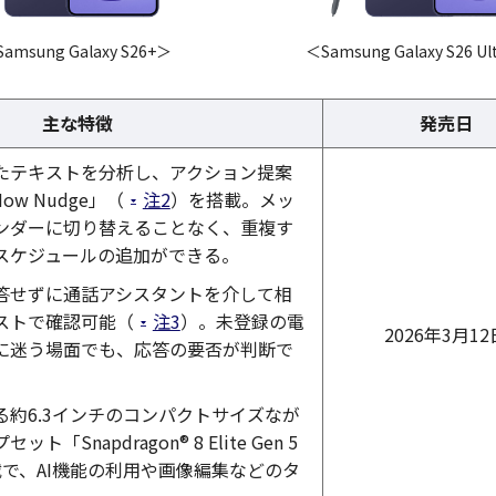
amsung Galaxy S26+＞
＜Samsung Galaxy S26 Ul
主な特徴
発売日
たテキストを分析し、アクション提案
ow Nudge」（
注2
）を搭載。メッ
ンダーに切り替えることなく、重複す
スケジュールの追加ができる。
答せずに通話アシスタントを介して相
ストで確認可能（
注3
）。未登録の電
2026年3月12
に迷う場面でも、応答の要否が判断で
る約6.3インチのコンパクトサイズなが
「Snapdragon® 8 Elite Gen 5
y」搭載で、AI機能の利用や画像編集などのタ