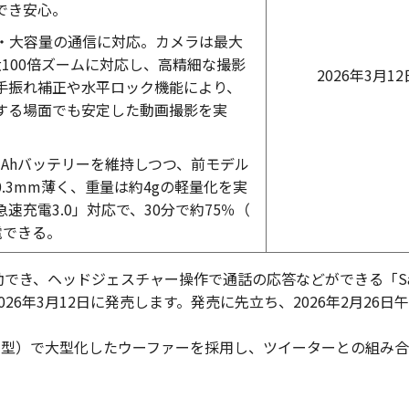
でき安心。
速・大容量の通信に対応。カメラは最大
大100倍ズームに対応し、高精細な撮影
2026年3月12
手振れ補正や水平ロック機能により、
する場面でも安定した動画撮影を実
0mAhバッテリーを維持しつつ、前モデル
.3mm薄く、重量は約4gの軽量化を実
速充電3.0」対応で、30分で約75％（
電できる。
でき、ヘッドジェスチャー操作で通話の応答などができる「Sam
Buds4」を2026年3月12日に発売します。発売に先立ち、2026年2月26
カナル型（密閉型）で大型化したウーファーを採用し、ツイーターとの組み