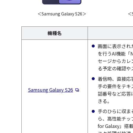
＜Samsung Galaxy S26＞
＜S
機種名
画面に表示され
を行うAI機能「N
セージからカレ
る予定の確認や
着信時、直接応
手の要件をテキ
新規ウィンドウで開く
Samsung Galaxy S26
話番号など応答
きる。
手のひらに収ま
ら、高性能チップセット
for Galax