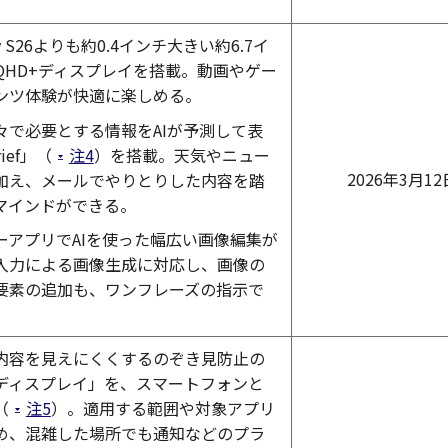
。
axy S26よりも約0.4インチ大きい約6.7イ
QHD+ディスプレイを搭載。動画やゲー
ンツ体験が快適に楽しめる。
々で必要とする情報をAIが予測して表
ief」（
注4
）を搭載。天気やニュー
2026年3月12
加え、メールでやりとりした内容を踏
マインドができる。
ーアプリでAIを使った幅広い画像編集が
入力による画像生成に対応し、画像の
要素の追加も、ワンフレーズの指示で
内容を見えにくくするのぞき見防止の
ディスプレイ」を、スマートフォンと
（
注5
）。適用する範囲や対象アプリ
め、混雑した場所でも通知などのプラ