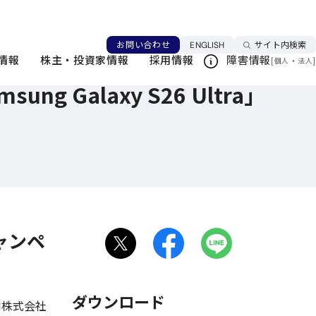
に発売
言語を切り替える
お問い合わせ
ENGLISH
サイト内検索
情報
株主・投資家情報
採用情報
障害情報
[
・
]
個人
法人
ung Galaxy S26 Ultra」
キャンペ
ダウンロード
DI株式会社