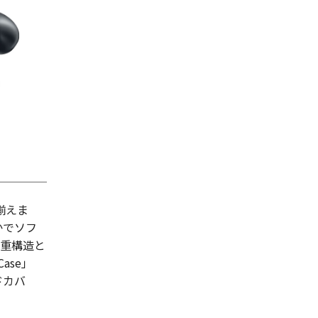
揃えま
かでソフ
二重構造と
ase」
ドカバ