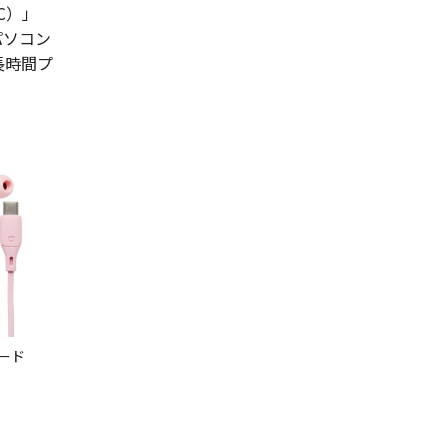
C）」
パソコン
長時間プ
ヤード