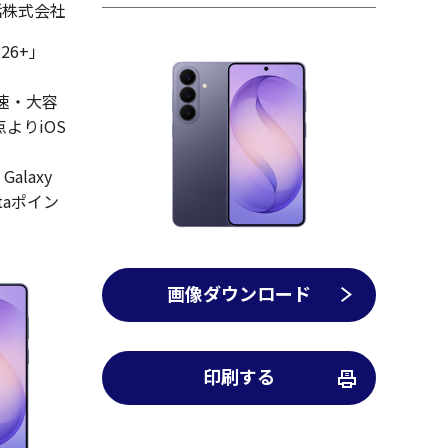
話株式会社
S26+」
高速・大容
よりiOS
laxy
ntaポイン
画像ダウンロード
印刷する