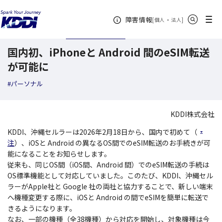
KDDI ニュースルーム
検索結果一覧
国内初、iPhoneと Android 間のeSI
サイト内検索
メニュー
障害情報
[
・
新規ウィンドウ
]
個人
法人
2026年02月18日
ニュースリリース
国内初、iPhoneと Android 間のeSIM転送
が可能に
#パーソナル
KDDI株式会社
KDDI、沖縄セルラーは2026年2月18日から、国内で初めて（
注
）、iOSと Android の異なるOS間でのeSIM転送のお手続きが可
能になることをお知らせします。
従来も、同じOS間（iOS間、Android 間）でのeSIM転送の手続は
OS標準機能として対応していました。このたび、KDDI、沖縄セル
ラーがApple社と Google 社の両社と協力することで、新しい端末
へ機種変更する際に、iOSと Android の間でeSIMを簡単に転送で
きるようになります。
なお、一部の機種（全38機種）から対応を開始し、対象機種は今