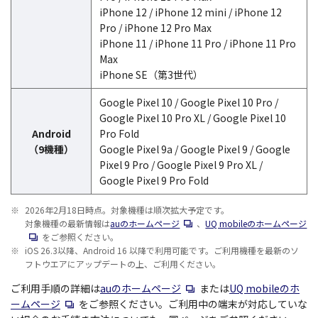
iPhone 12 / iPhone 12 mini / iPhone 12
Pro / iPhone 12 Pro Max
iPhone 11 / iPhone 11 Pro / iPhone 11 Pro
Max
iPhone SE（第3世代）
Google Pixel 10 / Google Pixel 10 Pro /
Google Pixel 10 Pro XL / Google Pixel 10
Android
Pro Fold
（9機種）
Google Pixel 9a / Google Pixel 9 / Google
Pixel 9 Pro / Google Pixel 9 Pro XL /
Google Pixel 9 Pro Fold
※
2026年2月18日時点。対象機種は順次拡大予定です。
新規ウィンドウで開く
新
対象機種の最新情報は
auのホームページ
、
UQ mobileのホームページ
をご参照ください。
※
iOS 26.3以降、Android 16 以降で利用可能です。ご利用機種を最新のソ
フトウエアにアップデートの上、ご利用ください。
新規ウィンドウで開く
ご利用手順の詳細は
auのホームページ
または
UQ mobileのホ
新規ウィンドウで開く
ームページ
をご参照ください。ご利用中の端末が対応していな