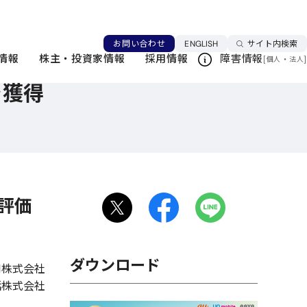
言語を切り替える
お問い合わせ
ENGLISH
サイト内検索
情報
株主・投資家情報
採用情報
障害情報
[
・
]
個人
法人
を獲得
評価
ダウンロード
DI株式会社
話株式会社