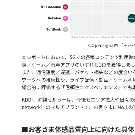
＜Opensignal社
本レポートにおいて、5Gでの各種コンテンツ利用時
信／ゲーム／音声アプリのいずれも1位を獲得しま
また、通信速度／遅延／パケット損失などの度合い
ワークへの接続性や、ライブ配信・動画・ゲーム利
総合的に評価する「信頼性エクスペリエンス」でも
KDDI、沖縄セルラーは、今後もエリア拡大や日々の通信品質改善
network）のマルチブランドで、お客さまにNo.
■お客さま体感品質向上に向けた具体