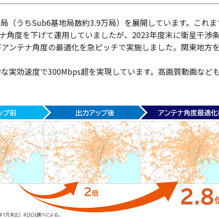
万局（うちSub6基地局数約3.9万局）を展開しています。これ
テナ角度を下げて運用していましたが、2023年度末に衛星干渉
およびアンテナ角度の最適化を急ピッチで実施しました。関東地方
的な実効速度で300Mbps超を実現しています。高画質動画など