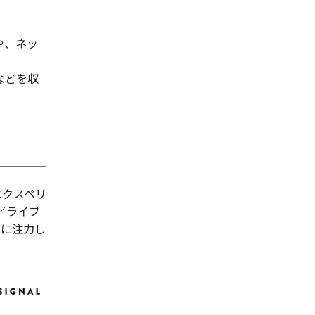
や、ネッ
などを収
エクスペリ
／ライブ
善に注力し