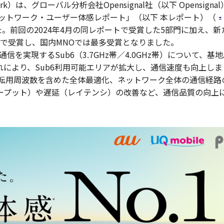
twork）は、グローバル分析会社Opensignal社（以下 Opensignal
ネットワーク・ユーザー体感レポート」（以下 本レポート）（
た。前回の2024年4月の同レポートで受賞した5部門に加え、新
で受賞し、国内MNOでは最多受賞となりました。
通信を実現するSub6（3.7GHz帯／4.0GHz帯）について、基
により、Sub6利用可能エリアが拡大し、通信速度も向上しま
4G転用周波数を含めた全体最適化、ネットワーク全体の通信経路
ープット）や遅延（レイテンシ）の改善など、通信品質の向上