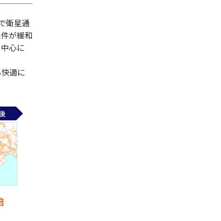
まで衛星通
条件が緩和
を中心に
も快適に