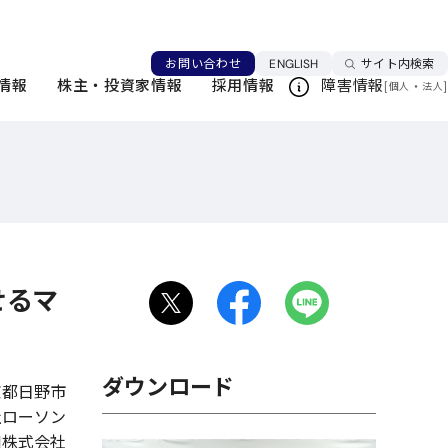
言語を切り替える
お問い合わせ
ENGLISH
サイト内検索
情報
株主・投資家情報
採用情報
障害情報
[
・
]
個人
法人
せるマ
ダウンロード
京都日野市
社ローソン
DI株式会社