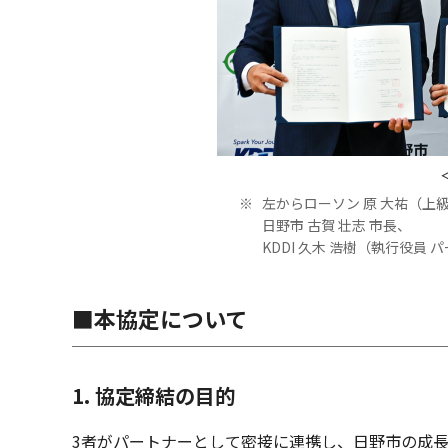
※
左からローソン 原 大祐（上
日野市 古賀 壮志 市長、
KDDI 久木 浩樹（執行役
■本協定について
1. 協定締結の目的
3者がパートナーとして密接に連携し、日野市の成