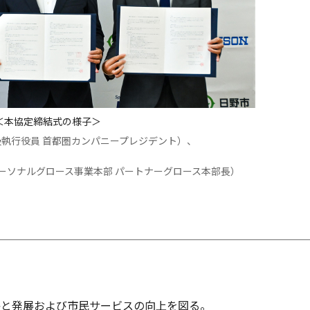
＜本協定締結式の様子＞
級執行役員 首都圏カンパニープレジデント）、
員 パーソナルグロース事業本部 パートナーグロース本部長）
長と発展および市民サービスの向上を図る。