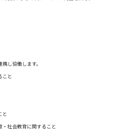
連携し協働します。
ること
こと
育・社会教育に関すること