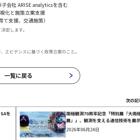
 ARISE analyticsを含む
可視化と施策立案支援
育て支援、交通施策）
て決定します。
kingの略で、エビデンスに基づく政策立案のこと。
一覧に戻る
次の記
SAを
南極観測70周年記念「特別展『大南
展』」、観測を支える通信技術を展
2026年06月24日