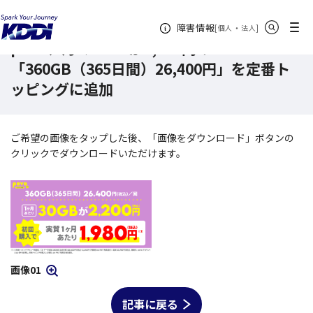
KDDI ニュースルーム
povo、月々30GBが2,200円の「360GB（365日間）26,
サイト内検索
メニュー
障害情報
[
・
新規ウィンドウ
]
個人
法人
povo、月々30GBが2,200円の
「360GB（365日間）26,400円」を定番ト
ッピングに追加
ご希望の画像を
タップ
した後、「画像をダウンロード」ボタンの
クリックでダウンロードいただけます。
画像01
モーダルを開く
記事に戻る