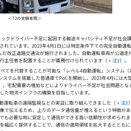
＜T2の実験車両＞
トラックドライバー不足に起因する輸送キャパシティ不足が社会
れています。2023年4月1日には特定条件下での完全自動運
んだ改正道路交通法が施行されました。自動運転車両が公道走
行主任者を配置することが義務付けられています（
注1
）。
すべてを代替することが可能な「レベル4自動運転」システム（
システムを搭載した普通車でPoCを開始し、2023年4月には大
）。宅配需要の増加などによりドライバー不足が社会問題となる
した物流インフラの構築を目指しています。
自動運転車の遠隔監視などの実証に取り組んできました（
注3
像で伝えるため、上りのデータ通信量が増えるという特徴があ
でも必要な時に安定して通信ができる高い信頼性が求められま
を幅広く提供することで、通信の適用領域を拡大するとともに