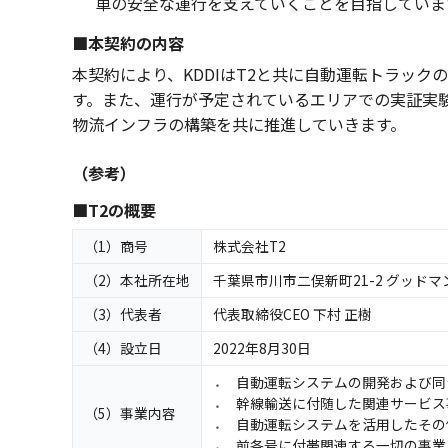
車の安全な運行を支えていくことを目指していま
■本契約の内容
本契約により、KDDIはT2と共に自動運転トラッ
す。また、運行が予定されているエリアでの実証実
物流インフラの構築を共に推進していきます。
（参考）
■T2の概要
（1）商号
株式会社T2
（2）本社所在地
千葉県市川市二俣新町21-2 グッドマ
（3）代表者
代表取締役CEO 下村 正樹
（4）設立日
2022年8月30日
自動運転システムの開発および同
幹線輸送に付随した関連サービス
（5）事業内容
自動運転システムを活用したその
前各号に付帯関連する一切の事業