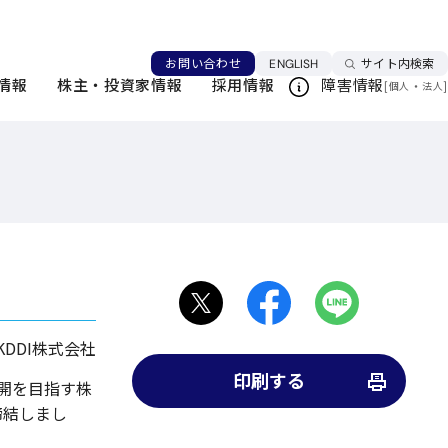
言語を切り替える
お問い合わせ
ENGLISH
サイト内検索
情報
株主・投資家情報
採用情報
障害情報
[
・
]
個人
法人
KDDI株式会社
印刷する
展開を目指す株
締結しまし