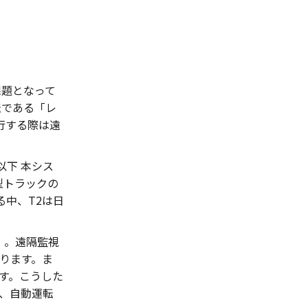
課題となって
転である「レ
行する際は遠
以下 本シス
型トラックの
中、T2は日
）。遠隔監視
ります。ま
す。こうした
、自動運転