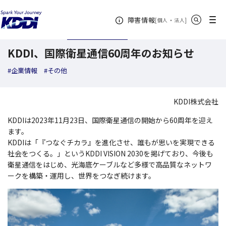
KDDI ニュースルーム
検索結果一覧
KDDI、国際衛星通信60周年のお知らせ
サイト内検索
メニュー
障害情報
[
・
新規ウィンドウ
]
個人
法人
2023年11月22日
トピックス
KDDI、国際衛星通信60周年のお知らせ
#企業情報
#その他
KDDI株式会社
KDDIは2023年11月23日、国際衛星通信の開始から60周年を迎え
ます。
KDDIは「『つなぐチカラ』を進化させ、誰もが思いを実現できる
社会をつくる。」というKDDI VISION 2030を掲げており、今後も
衛星通信をはじめ、光海底ケーブルなど多様で高品質なネットワ
ークを構築・運用し、世界をつなぎ続けます。