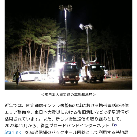
＜東日本大震災時の車載基地局＞
近年では、固定通信インフラ未整備地域における携帯電話の通信
エリア整備や、東日本大震災における復旧活動などで衛星通信が
活用されています。また、新しい衛星通信の取り組みとして、
2022年12月から、衛星ブロードバンドインターネット「
Starlink
」をau通信網のバックホール回線として利用する基地局