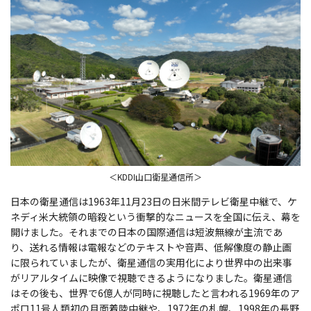
＜KDDI山口衛星通信所＞
日本の衛星通信は1963年11月23日の日米間テレビ衛星中継で、ケ
ネディ米大統領の暗殺という衝撃的なニュースを全国に伝え、幕を
開けました。それまでの日本の国際通信は短波無線が主流であ
り、送れる情報は電報などのテキストや音声、低解像度の静止画
に限られていましたが、衛星通信の実用化により世界中の出来事
がリアルタイムに映像で視聴できるようになりました。衛星通信
はその後も、世界で6億人が同時に視聴したと言われる1969年のア
ポロ11号人類初の月面着陸中継や、1972年の札幌、1998年の長野