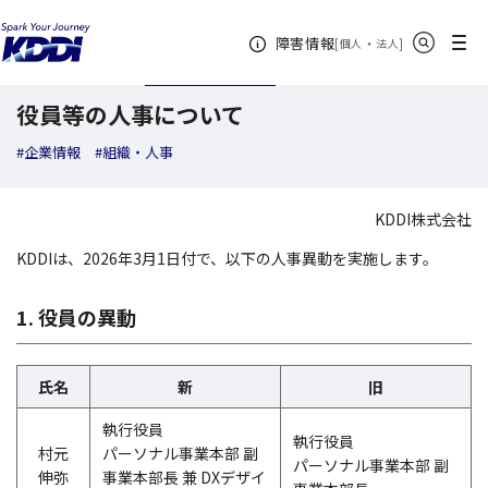
KDDI ニュースルーム
検索結果一覧
役員等の人事について
サイト内検索
メニュー
障害情報
[
・
新規ウィンドウ
]
個人
法人
2026年01月16日
ニュースリリース
役員等の人事について
#企業情報
#組織・人事
KDDI株式会社
KDDIは、2026年3月1日付で、以下の人事異動を実施します。
1. 役員の異動
氏名
新
旧
執行役員
執行役員
村元
パーソナル事業本部 副
パーソナル事業本部 副
伸弥
事業本部長 兼 DXデザイ