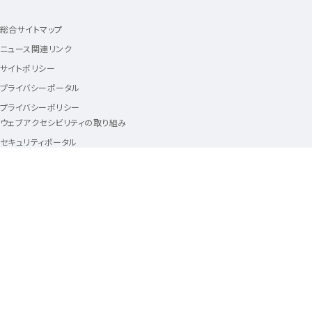
総合サイトマップ
ニュース関連リンク
サイトポリシー
プライバシーポータル
プライバシーポリシー
ウェブアクセシビリティの取り組み
セキュリティポータル
ソーシャルメディアポリシー
動作環境・Cookie情報の利用について
商標について
フォローアス
Follow us
KDDIに関する情報をお届けする、
KDDI公式アカウント
新規ウィンドウで開く
新規ウィンドウで開く
新規ウィンドウで開く
ENGLISH