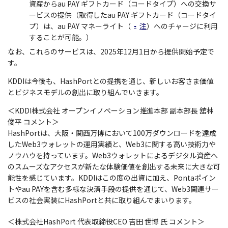
資産からau PAY ギフトカード（コードタイプ）への交換サ
ービスの提供（取得したau PAY ギフトカード（コードタイ
プ）は、au PAY マネーライト（
注
）へのチャージに利用
することが可能。）
なお、これらのサービスは、2025年12月1日から提供開始予定で
す。
KDDIは今後も、HashPortとの提携を通じ、新しいお客さま価値
とビジネスモデルの創出に取り組んでいきます。
＜KDDI株式会社 オープンイノベーション推進本部 副本部長 舘林
俊平 コメント＞
HashPortは、大阪・関西万博において100万ダウンロードを達成
したWeb3ウォレットの運用実績と、Web3に関する高い技術力や
ノウハウを持っています。Web3ウォレットによるデジタル資産へ
のスムーズなアクセスが新たな体験価値を創出する未来に大きな可
能性を感じています。KDDIはこの度の出資に加え、Pontaポイン
トやau PAYを含む多様な決済手段の提供を通じて、Web3関連サー
ビスの社会実装にHashPortと共に取り組んでまいります。
＜株式会社HashPort 代表取締役CEO 吉田 世博 氏 コメント＞