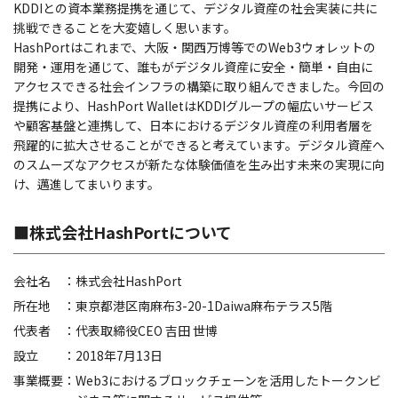
KDDIとの資本業務提携を通じて、デジタル資産の社会実装に共に
挑戦できることを大変嬉しく思います。
HashPortはこれまで、大阪・関西万博等でのWeb3ウォレットの
開発・運用を通じて、誰もがデジタル資産に安全・簡単・自由に
アクセスできる社会インフラの構築に取り組んできました。今回の
提携により、HashPort WalletはKDDIグループの幅広いサービス
や顧客基盤と連携して、日本におけるデジタル資産の利用者層を
飛躍的に拡大させることができると考えています。デジタル資産へ
のスムーズなアクセスが新たな体験価値を生み出す未来の実現に向
け、邁進してまいります。
■株式会社HashPortについて
会社名
：株式会社HashPort
所在地
：東京都港区南麻布3-20-1Daiwa麻布テラス5階
代表者
：代表取締役CEO 吉田 世博
設立
：2018年7月13日
事業概要
：Web3におけるブロックチェーンを活用したトークンビ