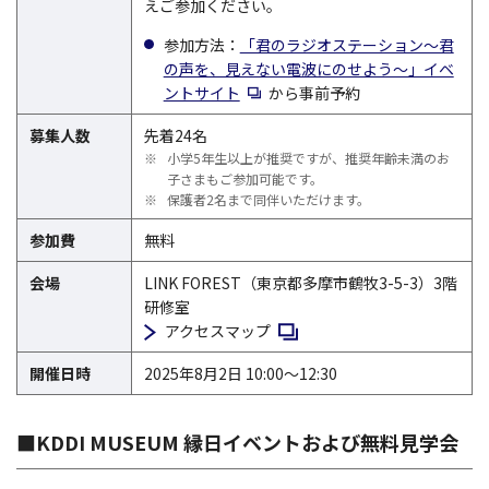
えご参加ください。
参加方法：
「君のラジオステーション～君
の声を、見えない電波にのせよう～」イベ
新規ウィンドウで開く
ントサイト
から事前予約
募集人数
先着24名
※
小学5年生以上が推奨ですが、推奨年齢未満のお
子さまもご参加可能です。
※
保護者2名まで同伴いただけます。
参加費
無料
会場
LINK FOREST（東京都多摩市鶴牧3-5-3）3階
研修室
新規ウィンドウで開く
アクセスマップ
開催日時
2025年8月2日 10:00～12:30
■KDDI MUSEUM 縁日イベントおよび無料見学会