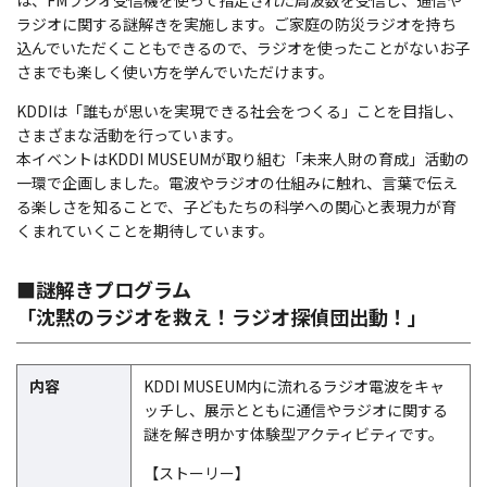
ラジオに関する謎解きを実施します。ご家庭の防災ラジオを持ち
込んでいただくこともできるので、ラジオを使ったことがないお子
さまでも楽しく使い方を学んでいただけます。
KDDIは「誰もが思いを実現できる社会をつくる」ことを目指し、
さまざまな活動を行っています。
本イベントはKDDI MUSEUMが取り組む「未来人財の育成」活動の
一環で企画しました。電波やラジオの仕組みに触れ、言葉で伝え
る楽しさを知ることで、子どもたちの科学への関心と表現力が育
くまれていくことを期待しています。
■謎解きプログラム
「沈黙のラジオを救え！ラジオ探偵団出動！」
内容
KDDI MUSEUM内に流れるラジオ電波をキャ
ッチし、展示とともに通信やラジオに関する
謎を解き明かす体験型アクティビティです。
【ストーリー】