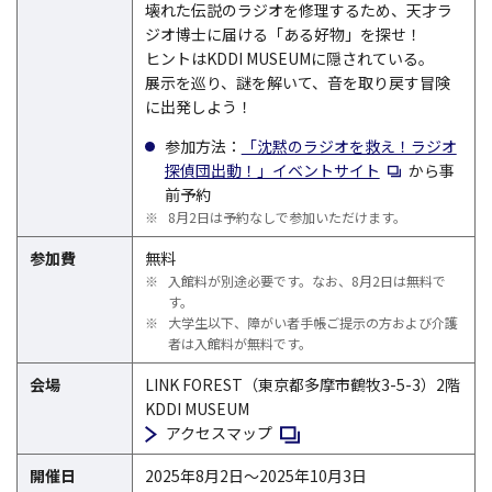
壊れた伝説のラジオを修理するため、天才ラ
ジオ博士に届ける「ある好物」を探せ！
ヒントはKDDI MUSEUMに隠されている。
展示を巡り、謎を解いて、音を取り戻す冒険
に出発しよう！
参加方法：
「沈黙のラジオを救え！ラジオ
新規ウィンドウ
探偵団出動！」イベントサイト
から事
前予約
※
8月2日は予約なしで参加いただけます。
参加費
無料
※
入館料が別途必要です。なお、8月2日は無料で
す。
※
大学生以下、障がい者手帳ご提示の方および介護
者は入館料が無料です。
会場
LINK FOREST（東京都多摩市鶴牧3-5-3）2階
KDDI MUSEUM
新規ウィンドウで開く
アクセスマップ
開催日
2025年8月2日～2025年10月3日