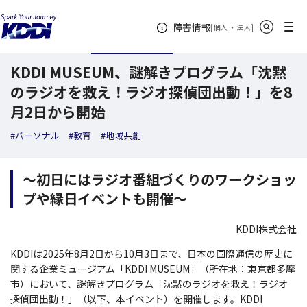
KDDI ニュースルーム
検索結果一覧
KDDI MUSEUM、謎解きプログラム
サイト内検索
メニュー
障害情報
[
・
新規ウィンドウ
]
個人
法人
2025年07月10日
トピックス
KDDI MUSEUM、謎解きプログラム「沈黙
のラジオを救え！ラジオ探偵団出動！」を8
月2日から開始
#パーソナル
#教育
#地域共創
～初日にはラジオ番組づくりのワークショッ
プや縁日イベントも開催～
KDDI株式会社
KDDIは2025年8月2日から10月3日まで、日本の国際通信の歴史に
関する企業ミュージアム「KDDI MUSEUM」（所在地：東京都多摩
市）において、謎解きプログラム「沈黙のラジオを救え！ラジオ
探偵団出動！」（以下、本イベント）を開催します。KDDI