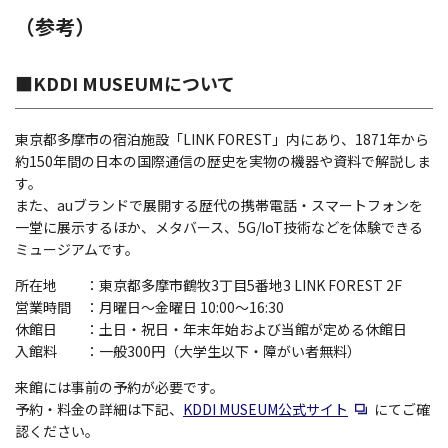
（参考）
■KDDI MUSEUMについて
東京都多摩市の宿泊施設「LINK FOREST」内にあり、1871年から
約150年間の日本の国際通信の歴史を実物の機器や資料で解説しま
す。
また、auブランドで展開する歴代の携帯電話・スマートフォンを
一堂に展示するほか、メタバース、5G/IoT技術などを体験できる
ミュージアムです。
所在地
：東京都多摩市鶴牧3丁目5番地3 LINK FOREST 2F
営業時間
：月曜日～金曜日 10:00～16:30
休館日
：土日・祝日・年末年始および当館が定める休館日
入館料
：一般300円（大学生以下・障がい者無料）
来館には事前の予約が必要です。
新規ウィンドウ
予約・料金の詳細は下記、
KDDI MUSEUM公式サイト
にてご確
認ください。