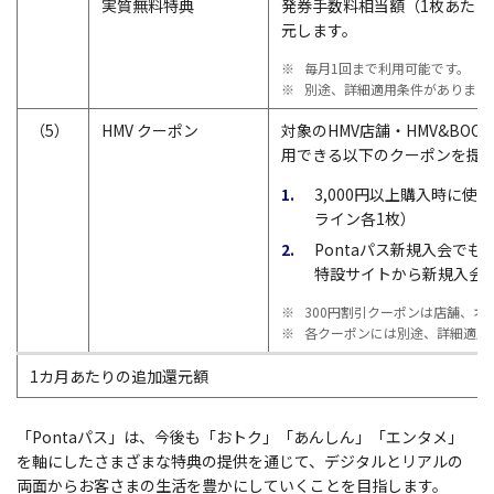
実質無料特典
発券手数料相当額（1枚あたり最
元します。
※
毎月1回まで利用可能です。
※
別途、詳細適用条件があります
（5）
HMV クーポン
対象のHMV店舗・HMV&BOOKS
用できる以下のクーポンを提
1
3,000円以上購入時に使
ライン各1枚）
2
Pontaパス新規入会でも
特設サイトから新規入会
※
300円割引クーポンは店舗、オ
※
各クーポンには別途、詳細適用
1カ月あたりの追加還元額
「Pontaパス」は、今後も「おトク」「あんしん」「エンタメ」
を軸にしたさまざまな特典の提供を通じて、デジタルとリアルの
両面からお客さまの生活を豊かにしていくことを目指します。