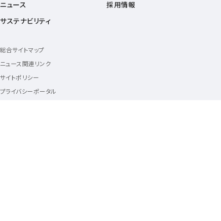
ニュース
採用情報
サステナビリティ
総合サイトマップ
ニュース関連リンク
サイトポリシー
プライバシーポータル
プライバシーポリシー
ウェブアクセシビリティの取り組み
セキュリティポータル
ソーシャルメディアポリシー
動作環境・Cookie情報の利用について
商標について
フォローアス
Follow us
KDDIに関する情報をお届けする、
KDDI公式アカウント