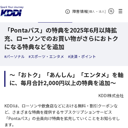
KDDI ニュースルーム
検索結果一覧
「Pontaパス」の特典を2025年6
サイト内検索
メニュー
障害情報
[
・
新規ウィンドウ
]
個人
法人
2025年05月07日
トピックス
「Pontaパス」の特典を2025年6月以降拡
充、ローソンでのお買い物がさらにおトク
になる特典などを追加
#パーソナル
#スポーツ・エンタメ
#決済・ポイント
～「おトク」「あんしん」「エンタメ」を軸
に、毎月合計2,000円以上の特典を追加～
KDDI株式会社
KDDIは、ローソンや飲食店などにおける無料・割引クーポンな
ど、さまざまな特典を提供するサブスクリプションサービス
「Pontaパス」の会員向け特典を拡充していくことをお知らせし
ます。