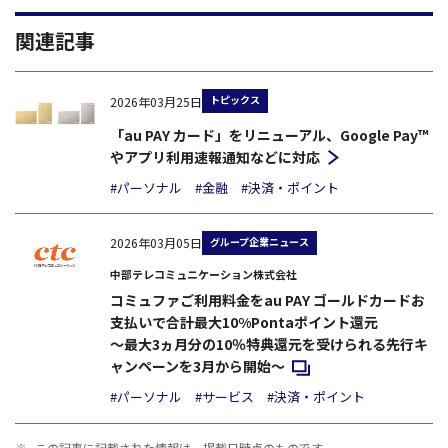
関連記事
トピックス
2026年03月25日
「au PAY カード」をリニューアル、Google Pay™
やアプリ利用速報通知などに対応
#パーソナル
#金融
#決済・ポイント
グループ企業ニュース
2026年03月05日
中部テレコミュニケーション株式会社
コミュファご利用料金をau PAY ゴールドカードお
支払いで合計最大10%Pontaポイント還元
～最大3ヵ月分の10％特典還元を受けられる先行キ
新規ウィンドウで開く
ャンペーンを3月から開始～
#パーソナル
#サービス
#決済・ポイント
※
この記事に記載された情報は、掲載日時点のものです。