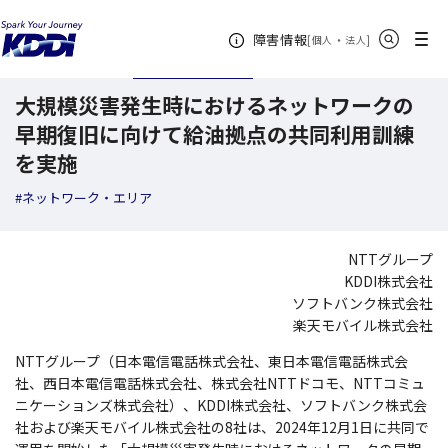
KDDI ニュースルーム
検索結果一覧
大規模災害発生時におけるネットワーク
サイト内検索
メニュー
障害情報
[
・
新規ウィンドウ
]
個人
法人
2025年01月28日
ニュースリリース
大規模災害発生時におけるネットワークの
早期復旧に向けて給油拠点の共同利用訓練
を実施
#ネットワーク・エリア
NTTグループ
KDDI株式会社
ソフトバンク株式会社
楽天モバイル株式会社
NTTグループ（日本電信電話株式会社、東日本電信電話株式会
社、西日本電信電話株式会社、株式会社NTTドコモ、NTTコミュ
ニケーションズ株式会社）、KDDI株式会社、ソフトバンク株式会
社および楽天モバイル株式会社の8社は、2024年12月1日に共同で