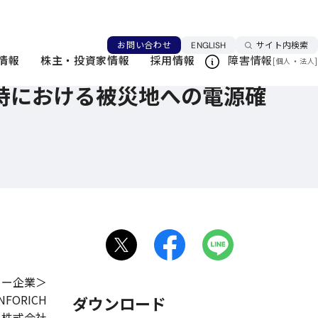
協定を締結
言語を切り替える
お問い合わせ
ENGLISH
サイト内検索
情報
株主・投資家情報
採用情報
障害情報
[
・
]
個人
法人
時における被災地への電源確
カー企業＞
ORICH
ダウンロード
コム株式会社