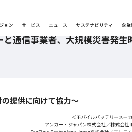
ーカーと通信事業者、大規模災害発生時における被災地への電源確保に関する連携
ジョン
サービス
ニュース
サステナビリティ
企業
ーと通信事業者、大規模災害発生
材の提供に向けて協力～
＜モバイルバッテリーメー
アンカー・ジャパン株式会社／株式会社INF
EcoFlow Technology Japan株式会社／エレ