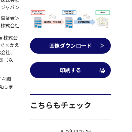
・ジャパン
信事業者＞
ル株式会社
an株式会
なぐ×かえ
画像ダウンロード
式会社、
定（以
印刷する
どを調
始しま
こちらもチェック
2025年10月22日