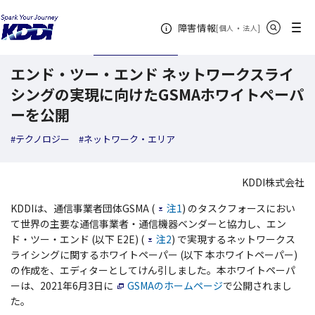
KDDI ニュースルーム
検索結果一覧
エンド・ツー・エンド ネットワークスラ
サイト内検索
メニュー
障害情報
[
・
新規ウィンドウ
]
個人
法人
2021年06月25日
トピックス
エンド・ツー・エンド ネットワークスライ
シングの実現に向けたGSMAホワイトペーパ
ーを公開
#テクノロジー
#ネットワーク・エリア
KDDI株式会社
KDDIは、通信事業者団体GSMA (
注1
) のタスクフォースにおい
て世界の主要な通信事業者・通信機器ベンダーと協力し、エン
ド・ツー・エンド (以下 E2E) (
注2
) で実現するネットワークス
ライシングに関するホワイトペーパー (以下 本ホワイトペーパー)
の作成を、エディターとしてけん引しました。本ホワイトペーパ
ーは、2021年6月3日に
GSMAのホームページ
で公開されまし
た。