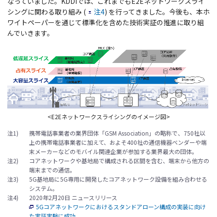
なっていました。KDDIでは、これまでもE2Eネットワークスライ
シングに関わる取り組み (
注4
) を行ってきました。今後も、本ホ
ワイトペーパーを通じて標準化を含めた技術実証の推進に取り組
んでいきます。
<E2Eネットワークスライシングのイメージ図>
注1)
携帯電話事業者の業界団体「GSM Association」の略称で、750社以
上の携帯電話事業者に加えて、およそ400社の通信機器ベンダーや端
末メーカーなどのモバイル関連企業が参加する業界最大の団体。
注2)
コアネットワークや基地局で構成される区間を含む、端末から他方の
端末までの通信。
注3)
5G基地局に5G専用に開発したコアネットワーク設備を組み合わせる
システム。
注4)
2020年2月20日 ニュースリリース
5Gコアネットワークにおけるスタンドアローン構成の実装に向け
た実証実験に成功