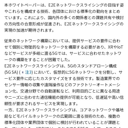
本ホワイトペーパーは、E2Eネットワークスライシングの目指す姿
やこれらを構成する技術、各団体における標準化の動向をまとめ
ています。これにより、国内外の多くの関係者との課題共有や検討
の方向性の合意形成が促進され、E2Eネットワークスライシングの
実現の加速が期待されます。
従来のネットワーク構築においては、提供サービスの要件に合わ
せて個別に物理的なネットワークを構築する必要があり、XRやIoT
などサービスが多岐に渡る5Gでは、サービスに合わせたネットワ
ークの構築をすることが困難でした。
E2Eネットワークスライシングは、5Gのスタンドアローン構成
(5G SA) (
注3
) において、仮想的に5Gネットワークを分割し、サ
ービス要件に応じたカスタマイズをする技術です。製造業界での
センサー情報の収集や遠隔操作などのファクトリーオートメーシ
ョン化、交通分野での自動運転など、利用目的ごとに異なる用途
やニーズに合わせた通信機能の提供が可能となり、低遅延や高い信
頼性が要求されるサービスを実現します。
一方、E2Eネットワークスライシングは、コアネットワークや基地
局などモバイルネットワークの広範囲に渡る技術のため、複数の
標準化団体や業界団体で個別に検討が行われていることが課題と