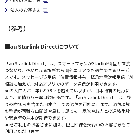
新規ウィンドウで開く
個人のお客さま
新規ウィンドウで開く
法人のお客さま
（参考）
■au Starlink Directについて
「au Starlink Direct」は、スマートフォンがStarlink衛星と直接
つながり、空が見える場所なら圏外エリアでも通信できるサービ
スです。メッセージ送受信／位置情報共有／緊急地震速報受信／AI
相談に加えて、対応アプリでのデータ通信が利用できます。
auの人口カバー率は99.9％を超えていますが、日本特有の地形に
より、面積カバー率は約60％です。「au Starlink Direct」は、残
りの約40％も含めた日本全土での通信を可能にします。通信環境
の整備が困難な山間部や島しょ部でも、家族や友人との連絡手段
や緊急時の活用が期待できます。
auをご利用のお客さまに加え、他社回線を契約中のお客さまもご
利用いただけます。