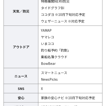
特務機関NERV防災
タイドグラフBI
天気／防災
ココダヨ
※10月下旬対応予定
ウェザーニュース
※対応予定
YAMAP
ヤマレコ
いまココ
アウトドア
釣り船予約「釣割」
乗船名簿クラウド
BowBear
スマートニュース
ニュース
NewsPicks
SNS
X
安心
家族の安心ナビ
※10月下旬対応予定