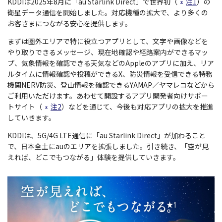
KDDIは2025年8月に「au Starlink Direct」で世界初（
注1
）の
衛星データ通信を開始しました。対応機種の拡大で、より多くの
お客さまにつながる安心を提供します。
まずは圏外エリアで特に役立つアプリとして、文字や画像などを
やり取りできるメッセージ、現在地確認や経路案内ができるマッ
プ、気象情報を確認できる天気などのAppleのアプリに加え、リア
ルタイムに情報確認や投稿ができるX、防災情報を受信できる特務
機関NERV防災、登山情報を確認できるYAMAP／ヤマレコなどから
ご利用いただけます。あわせて開設するアプリ開発者向けサポー
トサイト（
注2
）などを通じて、今後も対応アプリの拡大を推進
していきます。
KDDIは、5G/4G LTE通信に「au Starlink Direct」が加わること
で、日本全土にauのエリアを拡張しました。引き続き、「空が見
えれば、どこでもつながる」体験を提供していきます。