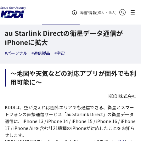
KDDI ニュースルーム
検索結果一覧
au Starlink Directの衛星データ通信がi
サイト内検索
メニュー
障害情報
[
・
新規ウィンドウ
]
個人
法人
2025年09月19日
トピックス
au Starlink Directの衛星データ通信が
iPhoneに拡大
#パーソナル
#通信製品
#宇宙
～地図や天気などの対応アプリが圏外でも利
用可能に～
KDDI株式会社
KDDIは、空が見えれば圏外エリアでも通信できる、衛星とスマー
トフォンの直接通信サービス「au Starlink Direct」の衛星データ
通信に、iPhone 13 / iPhone 14 / iPhone 15 / iPhone 16 / iPhone
17 / iPhone Airを含む計21機種のiPhoneが対応したことをお知ら
せします。